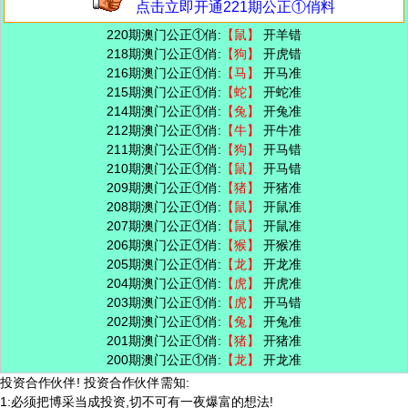
点击立即开通221期公正①俏料
220期澳门公正①俏:
【鼠】
开羊错
218期澳门公正①俏:
【狗】
开虎错
216期澳门公正①俏:
【马】
开马准
215期澳门公正①俏:
【蛇】
开蛇准
214期澳门公正①俏:
【兔】
开兔准
212期澳门公正①俏:
【牛】
开牛准
211期澳门公正①俏:
【狗】
开马错
210期澳门公正①俏:
【鼠】
开马错
209期澳门公正①俏:
【猪】
开猪准
208期澳门公正①俏:
【鼠】
开鼠准
207期澳门公正①俏:
【鼠】
开鼠准
206期澳门公正①俏:
【猴】
开猴准
205期澳门公正①俏:
【龙】
开龙准
204期澳门公正①俏:
【虎】
开虎准
203期澳门公正①俏:
【虎】
开马错
202期澳门公正①俏:
【兔】
开兔准
201期澳门公正①俏:
【猪】
开猪准
200期澳门公正①俏:
【龙】
开龙准
投资合作伙伴! 投资合作伙伴需知:
1:必须把博采当成投资,切不可有一夜爆富的想法!