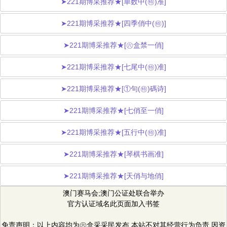
➤221期博采推荐★[单数中(㊕)准]
➤221期博采推荐★[四季俏中(㊕)]
➤221期博采推荐★[㊅盒禁一俏]
➤221期博采推荐★[七尾中(㊕)准]
➤221期博采推荐★[①句(㊕)碼诗]
➤221期博采推荐★[七俏至一俏]
➤221期博采推荐★[五行中(㊕)准]
➤221期博采推荐★[琴棋书画准]
➤221期博采推荐★[天俏与地俏]
澳门赛马会;澳门公证处联合举办
官方认证域名此页面加入书签
免责声明：以上内容均为㊅盒采采民发布,本站不对其经营行为负责,因资