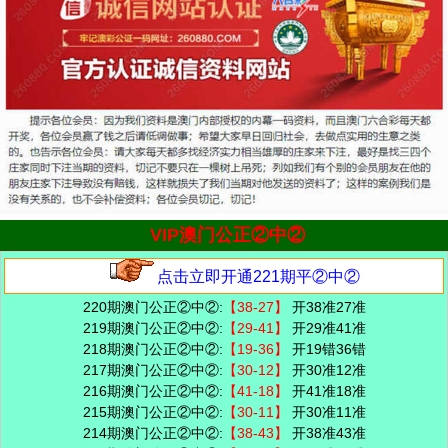
VIP澳门公正②中②
点击立即开通221期平②中②
220期澳门公正②中②:
【38-27】
开38准27准
219期澳门公正②中②:
【29-41】
开29准41准
218期澳门公正②中②:
【19-36】
开19错36错
217期澳门公正②中②:
【30-12】
开30准12准
216期澳门公正②中②:
【41-18】
开41准18准
215期澳门公正②中②:
【30-11】
开30准11准
214期澳门公正②中②:
【38-43】
开38准43准